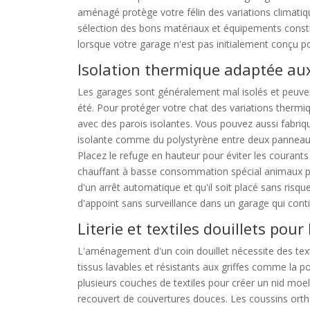
aménagé protège votre félin des variations climatique
sélection des bons matériaux et équipements constit
lorsque votre garage n'est pas initialement conçu po
Isolation thermique adaptée au
Les garages sont généralement mal isolés et peuven
été. Pour protéger votre chat des variations thermiq
avec des parois isolantes. Vous pouvez aussi fabriq
isolante comme du polystyrène entre deux panneaux. 
Placez le refuge en hauteur pour éviter les courants 
chauffant à basse consommation spécial animaux peut
d'un arrêt automatique et qu'il soit placé sans risqu
d'appoint sans surveillance dans un garage qui cont
Literie et textiles douillets pour 
L'aménagement d'un coin douillet nécessite des texti
tissus lavables et résistants aux griffes comme la p
plusieurs couches de textiles pour créer un nid moe
recouvert de couvertures douces. Les coussins ort